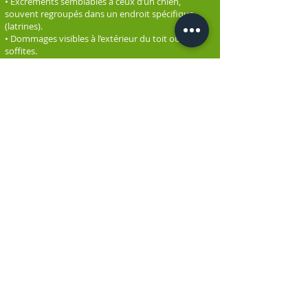
• Excréments semblables à ceux d’un chien,
souvent regroupés dans un endroit spécifique
(latrines).
• Dommages visibles à l’extérieur du toit ou des
soffites.
Chez ML Extermination, nous utilisons des
méthodes sécuritaires, humaines et efficaces pour
identifier, capturer et éloigner les ratons laveurs.
Chaque intervention est adaptée à votre situation,
avec un suivi professionnel pour s’assurer qu’il n’y
ait pas de récidive.
Vous entendez des bruits suspects la nuit? Vous
pensez avoir un raton laveur dans votre grenier?
Ne tardez pas : contactez ML Extermination dès
maintenant. Une intervention rapide peut éviter
bien des dommages.
ML Extermination — Votre spécialiste en gestion
parasitaire.
© 2026 ML EXTERMINATION / TOUS DROITS RÉSERVÉS