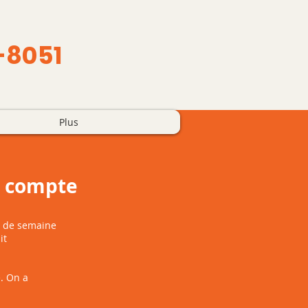
-8051
Plus
e compte
in de semaine
it
. On a