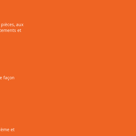
 pièces, aux
itements et
de façon
blème et