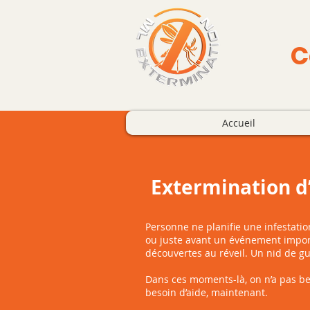
C
Accueil
Extermination d
Personne ne planifie une infestatio
ou juste avant un événement importa
découvertes au réveil. Un nid de gu
Dans ces moments-là, on n’a pas be
besoin d’aide, maintenant.