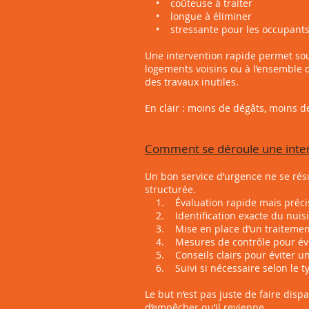
• coûteuse à traiter
• longue à éliminer
• stressante pour les occupant
Une intervention rapide permet sou
logements voisins ou à l’ensemble d
des travaux inutiles.
En clair : moins de dégâts, moins d
Comment se déroule une inter
Un bon service d’urgence ne se résu
structurée.
1. Évaluation rapide mais précise 
2. Identification exacte du nuisib
3. Mise en place d’un traitement a
4. Mesures de contrôle pour évit
5. Conseils clairs pour éviter un
6. Suivi si nécessaire selon le ty
Le but n’est pas juste de faire disp
d’empêcher qu’il revienne.