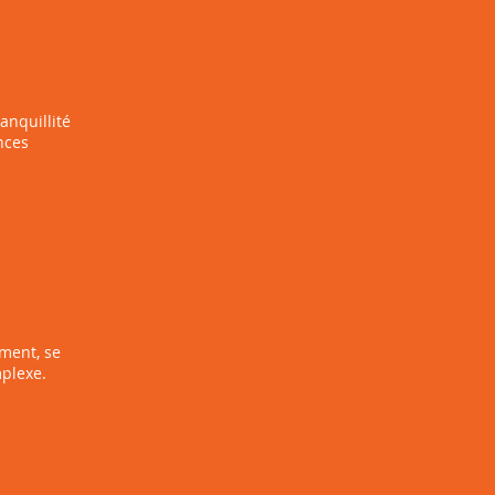
anquillité
nces
ement, se
plexe.