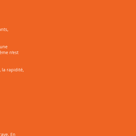
nts,
 une
ème n’est
la rapidité,
grave. En