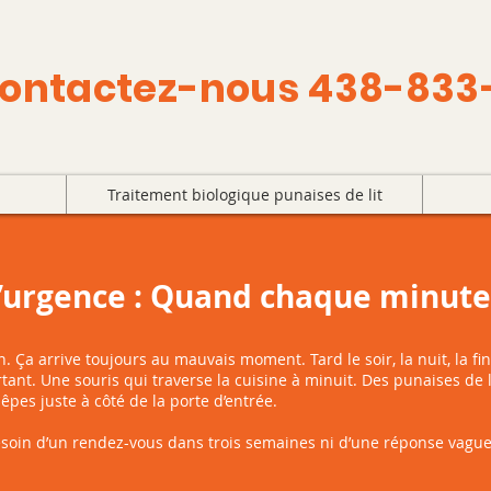
ontactez-nous 438-833
Traitement biologique punaises de lit
’urgence : Quand chaque minut
n. Ça arrive toujours au mauvais moment. Tard le soir, la nuit, la f
nt. Une souris qui traverse la cuisine à minuit. Des punaises de l
êpes juste à côté de la porte d’entrée.
soin d’un rendez-vous dans trois semaines ni d’une réponse vague