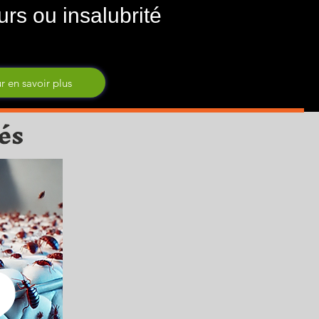
urs ou insalubrité
r en savoir plus
és
2