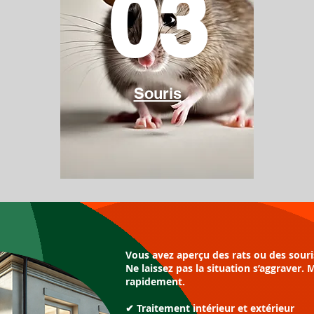
03
Souris
Vous avez aperçu des rats ou des souri
Ne laissez pas la situation s’aggraver. 
rapidement.
✔ Traitement intérieur et extérieur