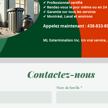
✔ Professionnel certifié
24
✔ Rendez-vous le jour même ou en
✔ Garantie sur tous les services
✔ Montréal, Laval et environs
Appelez maintenant : 438-833-8
ML Extermination Inc. Un vrai service
Contactez-nous
Nom de famille