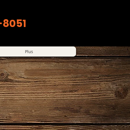
-8051
Plus
une