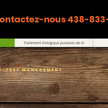
ontactez-nous 438-833
Traitement biologique punaises de lit
RE-PEST MANAGEMENT
Éliminez les parasites 
bonne fois pour toutes.