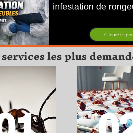
infestation de ronge
Cliquez ici pou
 services les plus demand
01
0