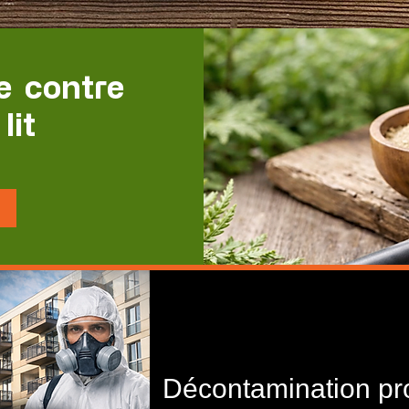
e contre
lit
Décontamination pro