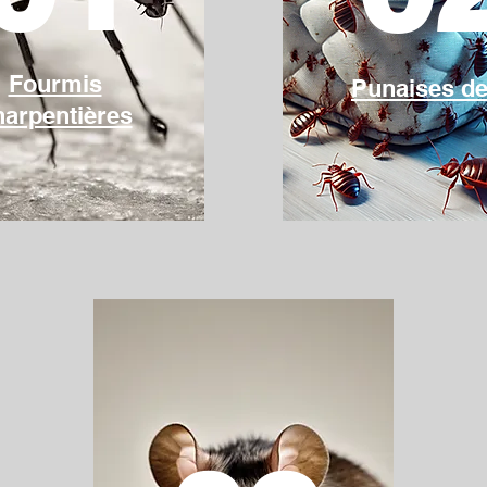
Fourmis
Punaises de 
harpentières